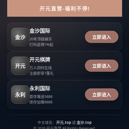
开元直营-福利不停!
金沙国际
金沙
立即进入
20年顶级娱乐
打码返佣1%起
开元棋牌
开元
立即进入
万人同时在线
注册即享7重礼
永利国际
永利
立即进入
首存壕送5888
续存加赠8888
中文域名：
开元.top
或
金沙.top
© 2026 开元直营 All Rights Reserved.